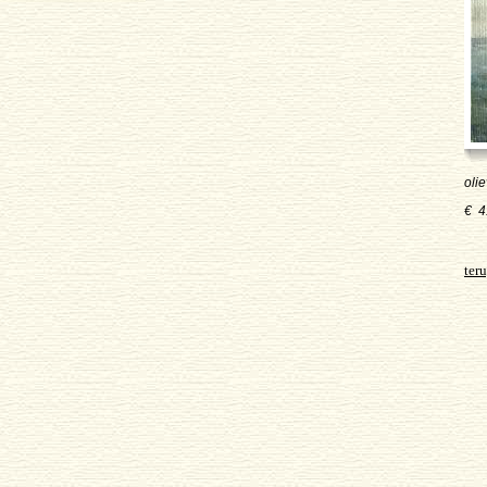
oli
€ 4
ter