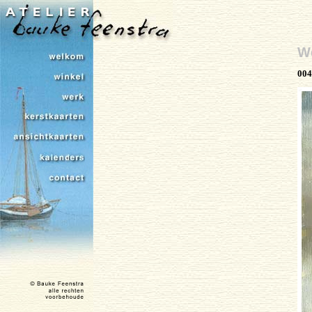
We
004