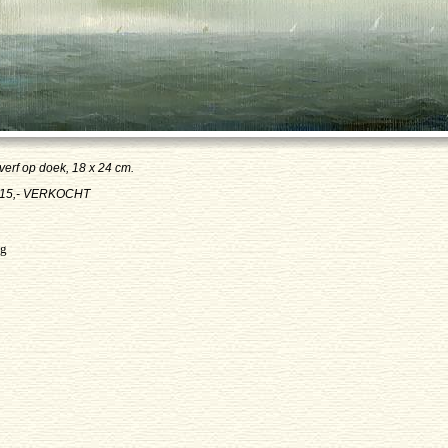
everf op doek, 18 x 24 cm.
15,- VERKOCHT
ug