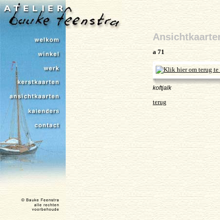
Ansichtkaarte
a 71
koftjalk
terug