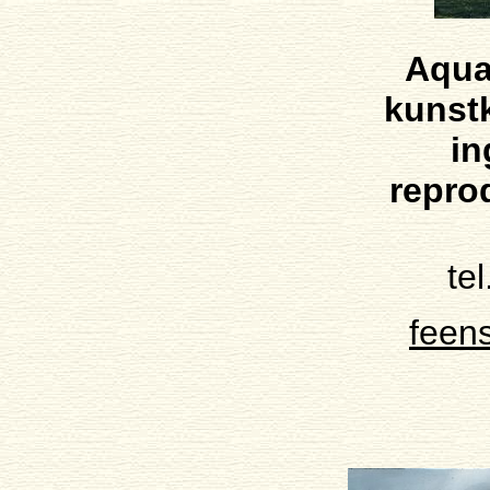
Aquar
kunst
in
repro
te
feen