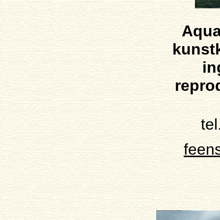
Aquar
kunst
in
repro
te
feen